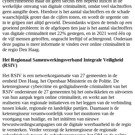
cybercrimebeeld maar dit geeft slechts een beperkt inzicht in de
werkelijke omvang van digitale criminaliteit, omdat veel slachtoffers
geen aangifte doen. Hierdoor is het aantal slachtoffers en de schade
waarschijnlijk groter dan de cijfers tonen, en wordt de urgentie om
in te grijpen niet altijd gevoeld. Desondanks wijzen de trends op een
groeiend probleem: in de afgelopen tien jaar is het aantal slachtoffers
van digitale criminaliteit met 22% gestegen, en in 2021 werd één op
de vijf mensen getroffen, ongeacht leeftijd of achtergrond. Onderaan
deze pagina is meer informatie te vinden over online criminaliteit in
de regio Den Haag.
Het Regionaal Samenwerkingsverband Integrale Veiligheid
(RSIV)
Het RSIV is een netwerkorganisatie van 27 gemeenten in de
eenheid Den Haag, het Openbaar Ministerie en de Politie. De
ketenregisseur cybercrime en gedigitaliseerde criminaliteit van het
RSIV ondersteunt de 27 gemeenten bij het ontwikkelen en uitvoeren
van hun aanpak tegen online criminaliteit, en werkt aan het
realiseren van regionale initiatieven en het leggen van de verbinding
tussen lokale, regionale en landelijke partijen. Daarnaast is de
ketenregisseur verantwoordelijk voor het monitoren van de
voortgang van huidige, en het initiëren van nieuwe
bewustwordingscampagnes om de digitale weerbaarheid in de regio
te versterken. Verder verzorgt de ketenregisseur de regionale