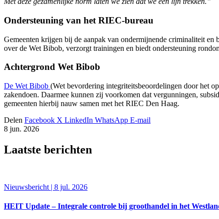
Met deze gezamenlijke norm laten we zien dat we één lijn trekken.”
Ondersteuning van het RIEC-bureau
Gemeenten krijgen bij de aanpak van ondermijnende criminaliteit e
over de Wet Bibob, verzorgt trainingen en biedt ondersteuning rondom
Achtergrond Wet Bibob
De Wet Bibob
(Wet bevordering integriteitsbeoordelingen door het o
zakendoen. Daarmee kunnen zij voorkomen dat vergunningen, subsidies
gemeenten hierbij nauw samen met het RIEC Den Haag.
Delen
Facebook
X
LinkedIn
WhatsApp
E-mail
8 jun. 2026
Laatste berichten
Nieuwsbericht | 8 jul. 2026
HEIT Update – Integrale controle bij groothandel in het Westla