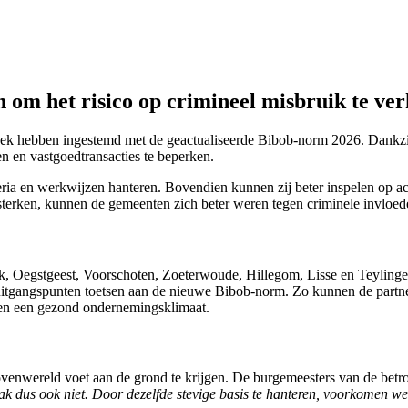
m het risico op crimineel misbruik te ver
reek hebben ingestemd met de geactualiseerde Bibob-norm 2026. Dankzij
n en vastgoedtransacties te beperken.
a en werkwijzen hanteren. Bovendien kunnen zij beter inspelen op actue
sterken, kunnen de gemeenten zich beter weren tegen criminele invloed
, Oegstgeest, Voorschoten, Zoeterwoude, Hillegom, Lisse en Teylingen
uitgangspunten toetsen aan de nieuwe Bibob-norm. Zo kunnen de partne
 en een gezond ondernemingsklimaat.
enwereld voet aan de grond te krijgen. De burgemeesters van de betrok
k dus ook niet. Door dezelfde stevige basis te hanteren, voorkomen we