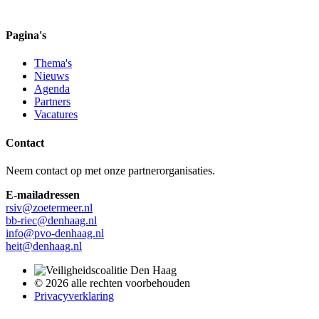
Pagina's
Thema's
Nieuws
Agenda
Partners
Vacatures
Contact
Neem contact op met onze partnerorganisaties.
E-mailadressen
rsiv@zoetermeer.nl
bb-riec@denhaag.nl
info@pvo-denhaag.nl
heit@denhaag.nl
© 2026 alle rechten voorbehouden
Privacyverklaring