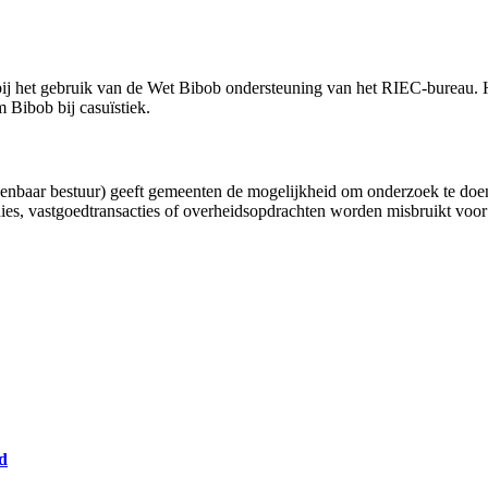
n bij het gebruik van de Wet Bibob ondersteuning van het RIEC-burea
 Bibob bij casuïstiek.
penbaar bestuur) geeft gemeenten de mogelijkheid om onderzoek te doen
, vastgoedtransacties of overheidsopdrachten worden misbruikt voor cr
nd