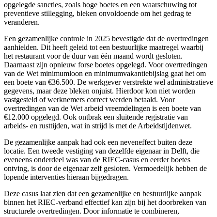
opgelegde sancties, zoals hoge boetes en een waarschuwing tot
preventieve stillegging, bleken onvoldoende om het gedrag te
veranderen.
Een gezamenlijke controle in 2025 bevestigde dat de overtredingen
aanhielden. Dit heeft geleid tot een bestuurlijke maatregel waarbij
het restaurant voor de duur van één maand wordt gesloten.
Daarnaast zijn opnieuw forse boetes opgelegd. Voor overtredingen
van de Wet minimumloon en minimumvakantiebijslag gaat het om
een boete van €36.500. De werkgever verstrekte wel administratieve
gegevens, maar deze bleken onjuist. Hierdoor kon niet worden
vastgesteld of werknemers correct werden betaald. Voor
overtredingen van de Wet arbeid vreemdelingen is een boete van
€12.000 opgelegd. Ook ontbrak een sluitende registratie van
arbeids- en rusttijden, wat in strijd is met de Arbeidstijdenwet.
De gezamenlijke aanpak had ook een neveneffect buiten deze
locatie. Een tweede vestiging van dezelfde eigenaar in Delft, die
eveneens onderdeel was van de RIEC-casus en eerder boetes
ontving, is door de eigenaar zelf gesloten. Vermoedelijk hebben de
lopende interventies hieraan bijgedragen.
Deze casus laat zien dat een gezamenlijke en bestuurlijke aanpak
binnen het RIEC-verband effectief kan zijn bij het doorbreken van
structurele overtredingen. Door informatie te combineren,