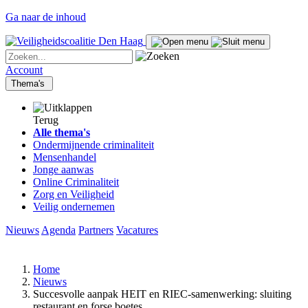
Ga naar de inhoud
Account
Thema's
Terug
Alle thema's
Ondermijnende criminaliteit
Mensenhandel
Jonge aanwas
Online Criminaliteit
Zorg en Veiligheid
Veilig ondernemen
Nieuws
Agenda
Partners
Vacatures
Home
Nieuws
Succesvolle aanpak HEIT en RIEC-samenwerking: sluiting
restaurant en forse boetes