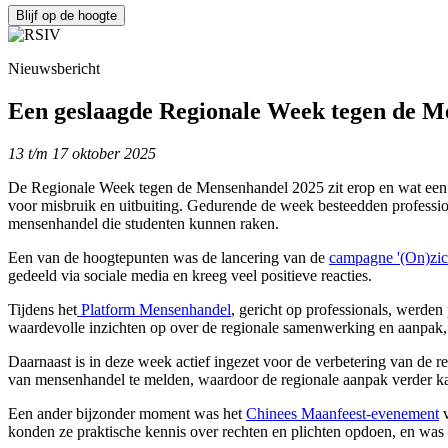
Blijf op de hoogte
Nieuwsbericht
Een geslaagde Regionale Week tegen de M
13 t/m 17 oktober 2025
De Regionale Week tegen de Mensenhandel 2025 zit erop en wat een wa
voor misbruik en uitbuiting. Gedurende de week besteedden professio
mensenhandel die studenten kunnen raken.
Een van de hoogtepunten was de lancering van de
campagne '(On)zic
gedeeld via sociale media en kreeg veel positieve reacties.
Tijdens het
Platform Mensenhandel
, gericht op professionals, werden
waardevolle inzichten op over de regionale samenwerking en aanpak, e
Daarnaast is in deze week actief ingezet voor de verbetering van de re
van mensenhandel te melden, waardoor de regionale aanpak verder ka
Een ander bijzonder moment was het
Chinees Maanfeest-evenement
v
konden ze praktische kennis over rechten en plichten opdoen, en was 