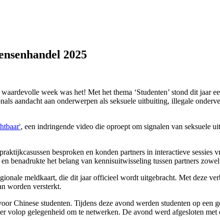
ensenhandel 2025
ardevolle week was het! Met het thema ‘Studenten’ stond dit jaar een
nals aandacht aan onderwerpen als seksuele uitbuiting, illegale onder
htbaar'
, een indringende video die oproept om signalen van seksuele u
 praktijkcasussen besproken en konden partners in interactieve sessies 
n benadrukte het belang van kennisuitwisseling tussen partners zowel 
gionale meldkaart, die dit jaar officieel wordt uitgebracht. Met deze v
n worden versterkt.
oor Chinese studenten. Tijdens deze avond werden studenten op een ge
er volop gelegenheid om te netwerken. De avond werd afgesloten met ee