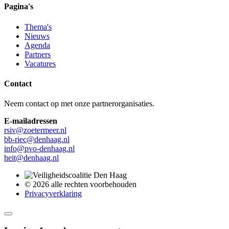
Pagina's
Thema's
Nieuws
Agenda
Partners
Vacatures
Contact
Neem contact op met onze partnerorganisaties.
E-mailadressen
rsiv@zoetermeer.nl
bb-riec@denhaag.nl
info@pvo-denhaag.nl
heit@denhaag.nl
© 2026 alle rechten voorbehouden
Privacyverklaring