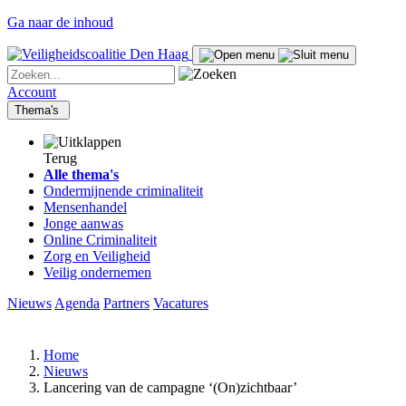
Ga naar de inhoud
Account
Thema's
Terug
Alle thema's
Ondermijnende criminaliteit
Mensenhandel
Jonge aanwas
Online Criminaliteit
Zorg en Veiligheid
Veilig ondernemen
Nieuws
Agenda
Partners
Vacatures
Home
Nieuws
Lancering van de campagne ‘(On)zichtbaar’