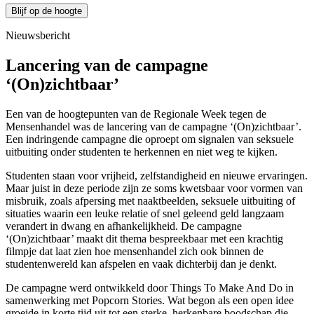
Blijf op de hoogte
Nieuwsbericht
Lancering van de campagne
‘(On)zichtbaar’
Een van de hoogtepunten van de Regionale Week tegen de
Mensenhandel was de lancering van de campagne ‘(On)zichtbaar’.
Een indringende campagne die oproept om signalen van seksuele
uitbuiting onder studenten te herkennen en niet weg te kijken.
Studenten staan voor vrijheid, zelfstandigheid en nieuwe ervaringen.
Maar juist in deze periode zijn ze soms kwetsbaar voor vormen van
misbruik, zoals afpersing met naaktbeelden, seksuele uitbuiting of
situaties waarin een leuke relatie of snel geleend geld langzaam
verandert in dwang en
afhankelijkheid. De campagne
‘(On)zichtbaar’ maakt dit thema bespreekbaar met een krachtig
filmpje dat laat zien hoe mensenhandel zich ook binnen de
studentenwereld kan afspelen en vaak dichterbij dan je denkt.
De campagne werd ontwikkeld door
Things To Make And Do
in
samenwerking met Popcorn Stories. Wat begon als een open idee
groeide in korte tijd uit tot een sterke, herkenbare boodschap die