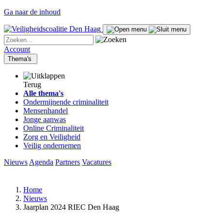
Ga naar de inhoud
Account
Thema's
Terug
Alle thema's
Ondermijnende criminaliteit
Mensenhandel
Jonge aanwas
Online Criminaliteit
Zorg en Veiligheid
Veilig ondernemen
Nieuws
Agenda
Partners
Vacatures
Home
Nieuws
Jaarplan 2024 RIEC Den Haag