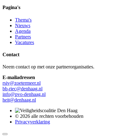
Pagina's
Thema's
Nieuws
Agenda
Partners
Vacatures
Contact
Neem contact op met onze partnerorganisaties.
E-mailadressen
rsiv@zoetermeer.nl
bb-riec@denhaag.nl
info@pvo-denhaag.nl
heit@denhaag.nl
© 2026 alle rechten voorbehouden
Privacyverklaring