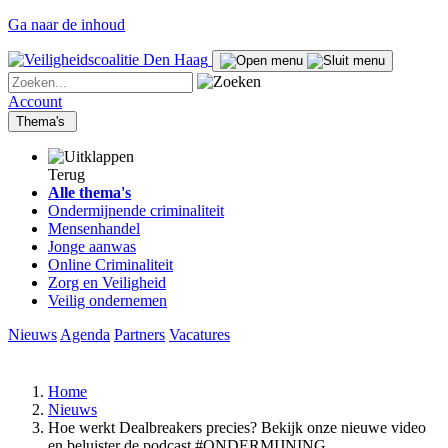
Ga naar de inhoud
Account
Thema's
Terug
Alle thema's
Ondermijnende criminaliteit
Mensenhandel
Jonge aanwas
Online Criminaliteit
Zorg en Veiligheid
Veilig ondernemen
Nieuws
Agenda
Partners
Vacatures
Home
Nieuws
Hoe werkt Dealbreakers precies? Bekijk onze nieuwe video
en beluister de podcast #ONDERMIJNING