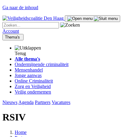
Ga naar de inhoud
Account
Thema's
Terug
Alle thema's
Ondermijnende criminaliteit
Mensenhandel
Jonge aanwas
Online Criminaliteit
Zorg en Veiligheid
Veilig ondernemen
Nieuws
Agenda
Partners
Vacatures
RSIV
Home