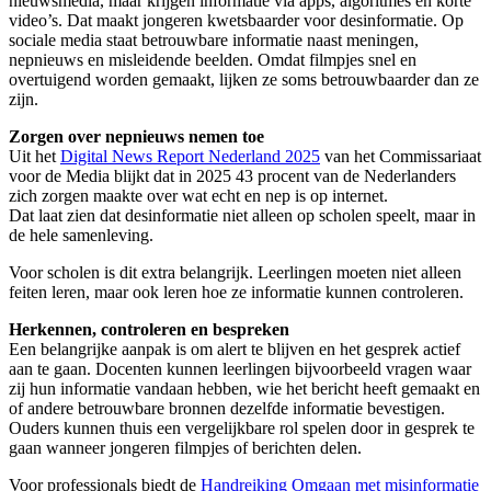
nieuwsmedia, maar krijgen informatie via apps, algoritmes en korte
video’s. Dat maakt jongeren kwetsbaarder voor desinformatie. Op
sociale media staat betrouwbare informatie naast meningen,
nepnieuws en misleidende beelden. Omdat filmpjes snel en
overtuigend worden gemaakt, lijken ze soms betrouwbaarder dan ze
zijn.
Zorgen over nepnieuws nemen toe
Uit het
Digital News Report Nederland 2025
van het Commissariaat
voor de Media blijkt dat in 2025 43 procent van de Nederlanders
zich zorgen maakte over wat echt en nep is op internet.
Dat laat zien dat desinformatie niet alleen op scholen speelt, maar in
de hele samenleving.
Voor scholen is dit extra belangrijk. Leerlingen moeten niet alleen
feiten leren, maar ook leren hoe ze informatie kunnen controleren.
Herkennen, controleren en bespreken
Een belangrijke aanpak is om alert te blijven en het gesprek actief
aan te gaan. Docenten kunnen leerlingen bijvoorbeeld vragen waar
zij hun informatie vandaan hebben, wie het bericht heeft gemaakt en
of andere betrouwbare bronnen dezelfde informatie bevestigen.
Ouders kunnen thuis een vergelijkbare rol spelen door in gesprek te
gaan wanneer jongeren filmpjes of berichten delen.
Voor professionals biedt de
Handreiking Omgaan met misinformatie