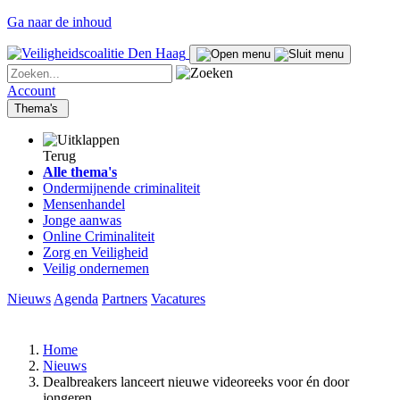
Ga naar de inhoud
Account
Thema's
Terug
Alle thema's
Ondermijnende criminaliteit
Mensenhandel
Jonge aanwas
Online Criminaliteit
Zorg en Veiligheid
Veilig ondernemen
Nieuws
Agenda
Partners
Vacatures
Home
Nieuws
Dealbreakers lanceert nieuwe videoreeks voor én door
jongeren