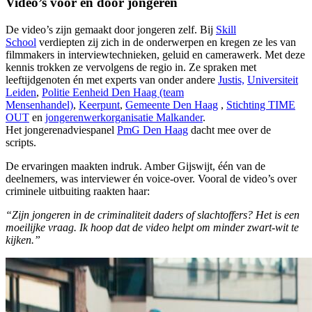
Video’s voor en door jongeren
De video’s zijn gemaakt door jongeren zelf. Bij
Skill
School
verdiepten zij zich in de onderwerpen en kregen ze les van
filmmakers in interviewtechnieken, geluid en camerawerk. Met deze
kennis trokken ze vervolgens de regio in. Ze spraken met
leeftijdgenoten én met experts van onder andere
Justis,
Universiteit
Leiden
,
Politie Eenheid Den Haag (team
Mensenhandel)
,
Keerpunt
,
Gemeente Den Haag
,
Stichting TIME
OUT
en
jongerenwerkorganisatie Malkander
.
Het jongerenadviespanel
PmG Den Haag
dacht mee over de
scripts.
De ervaringen maakten indruk. Amber Gijswijt, één van de
deelnemers, was interviewer én voice-over. Vooral de video’s over
criminele uitbuiting raakten haar:
“Zijn jongeren in de criminaliteit daders of slachtoffers? Het is een
moeilijke vraag. Ik hoop dat de video helpt om minder zwart-wit te
kijken.”