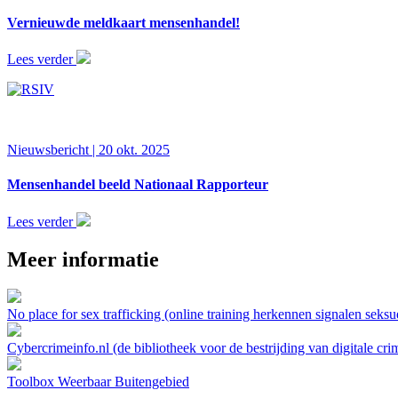
Vernieuwde meldkaart mensenhandel!
Lees verder
Nieuwsbericht | 20 okt. 2025
Mensenhandel beeld Nationaal Rapporteur
Lees verder
Meer informatie
No place for sex trafficking (online training herkennen signalen seksue
Cybercrimeinfo.nl (de bibliotheek voor de bestrijding van digitale crimi
Toolbox Weerbaar Buitengebied