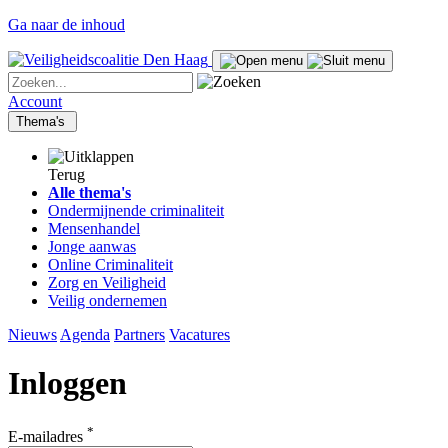
Ga naar de inhoud
Account
Thema's
Terug
Alle thema's
Ondermijnende criminaliteit
Mensenhandel
Jonge aanwas
Online Criminaliteit
Zorg en Veiligheid
Veilig ondernemen
Nieuws
Agenda
Partners
Vacatures
Inloggen
*
E-mailadres